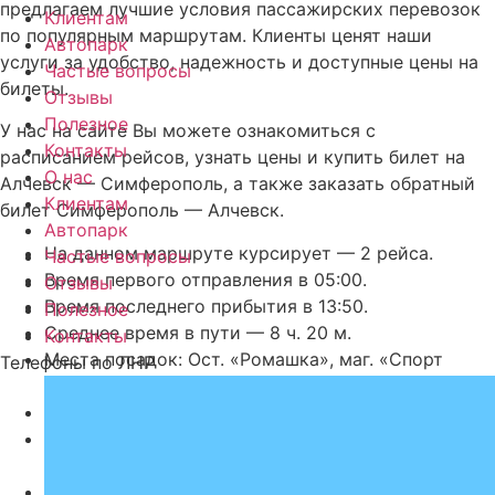
предлагаем лучшие условия пассажирских перевозок
Клиентам
по популярным маршрутам. Клиенты ценят наши
Автопарк
услуги за удобство, надежность и доступные цены на
Частые вопросы
билеты.
Отзывы
Полезное
У нас на сайте Вы можете ознакомиться с
Контакты
расписанием рейсов, узнать цены и купить билет на
О нас
Алчевск — Симферополь, а также заказать обратный
Клиентам
билет Симферополь — Алчевск.
Автопарк
На данном маршруте курсирует — 2 рейса.
Частые вопросы
Время первого отправления в 05:00.
Отзывы
Время последнего прибытия в 13:50.
Полезное
Среднее время в пути — 8 ч. 20 м.
Контакты
Места посадок: Ост. «Ромашка», маг. «Спорт
Телефоны по ЛНР
товары».
Места прибытия: 5 км., ост. ЖД
Транспорт, курсирующий по этому направлению:
Минивэн (8 мест), Автобус (50 мест)
Стоимость билета на автобус Алчевск —