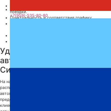
Комфортабельные условия на протяжении всей
поездки.
+7(959)-535-80-80
Пунктуальность и соответствие графику.
Актуальное расписание автобусов доступно
онлайн на нашем сайте.
Индивидуальный подход к каждому клиенту.
Современный и технически исправный автопарк.
Удобное расписание
автобусов Алчевск —
Симферополь
На нашем сайте всегда доступно актуальное
расписание автобусов Алчевск — Симферополь с
автовокзала. Компания «Профи-Тур» стабильно
предоставляет услуги перевозок, обеспечивая своим
клиентам комфорт и надежность. Выберите удобную