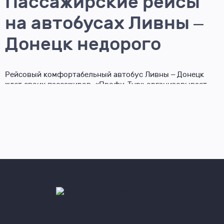
Пассажирские рейсы
на автобусах Ливны –
Донецк недорого
Рейсовый комфортабельный автобус Ливны – Донецк
ждет своих пассажиров. «Профи-Тур» организовывает
удобные дальние поездки с гарантией
высококачественного сервиса и доступности цен на
билеты. Данное направление пользуется спросом у
наших клиентов, которые направляются домой в ДНР из
великолепного отпуска. Подробное расписание
автобусов Ливны – Донецк на нашем сайте, позволит Вам
выбрать удачные даты для поездки домой. Там же Вы
сможете ознакомиться с деталями рейса и прочей важной
информацией.