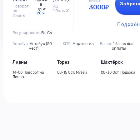
Время
билет:
Заброн
в
3000₽
Поворот
АВ
пути:
на
"Южный"
20 ч.
Ливны
Подробн
Регулярность:
Вт, Сб
Автобус:
Автобус (50
КПП:
Мариновка
Багаж:
1 багаж без
мест)
оплаты
Ливны
Торез
Шахтёрск
14-00 Поворот на
08-15 Ост. Музей
08-30 Ост. Подарки
Ливны