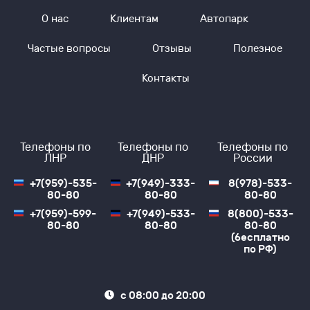
О нас
Клиентам
Автопарк
Частые вопросы
Отзывы
Полезное
Контакты
Телефоны по
Телефоны по
Телефоны по
ЛНР
ДНР
России
Спешите оценить
+7(959)-535-
+7(949)-333-
8(978)-533-
качество
80-80
80-80
80-80
+7(959)-599-
+7(949)-533-
8(800)-533-
пассажирских
80-80
80-80
80-80
(бесплатно
по РФ)
перевозок «Профи-
Тур» купив билеты на
с 08:00 до 20:00