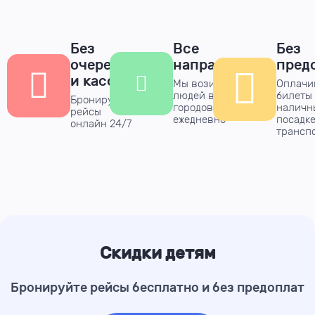
Без
Все
Без
очередей
направления
пред
и касс
Мы возим тысячи
Оплачи
людей в десятки
билеты
Бронируйте
городов
наличн
рейсы
ежедневно
посадке
онлайн 24/7
трансп
Скидки детям
Бронируйте рейсы бесплатно и без предоплат