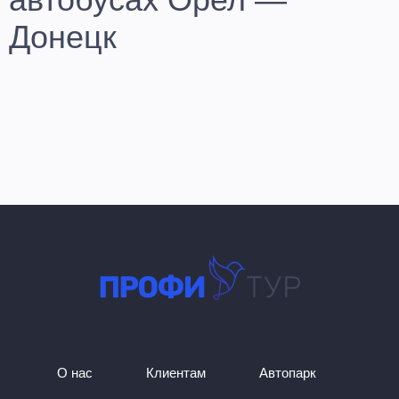
Донецк
Транспортная компания «Профи-Тур» всегда у Вас под рукой,
и готова помочь доехать домой в ДНР с максимальным
комфортом. В поиске свободных мест на маршрут Орел –
Донецк? Тогда бронируйте места на нашем сайте уже сейчас!
Мы осуществляем регулярные отправления по направлению
Орел – Донецк. Не нашли нужную дату отправления на
сайте? Тогда сразу звоните нам по номеру, указанному на
сайте, мы найдем варианты решения Вашего вопроса.
Поездки на автобусах Орел – Донецк от нашей компании
всегда доступны, а купить билеты, можно не выходя из дома.
Выбирайте для себя комфортные пассажирские перевозки,
без утомительной тряски, лишних хлопот и переплат.
О нас
Клиентам
Автопарк