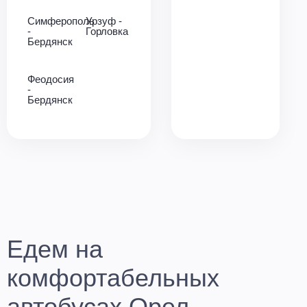
Симферополь
Урзуф -
-
Горловка
Бердянск
Феодосия
-
Бердянск
Едем на
комфортабельных
автобусах Орел —