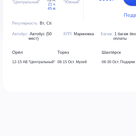
пути:
"Центральный"
"Южный"
21 ч.
45 м.
Подр
Регулярность:
Вт, Сб
Автобус:
Автобус (50
КПП:
Мариновка
Багаж:
1 багаж без
мест)
оплаты
Орёл
Торез
Шахтёрск
12-15 АВ "Центральный"
08-15 Ост. Музей
08-30 Ост. Подарки