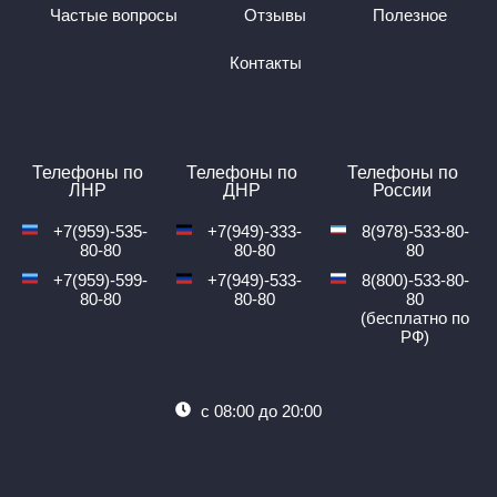
Частые вопросы
Отзывы
Полезное
Контакты
Телефоны по
Телефоны по
Телефоны по
ЛНР
ДНР
России
+7(959)-535-
+7(949)-333-
8(978)-533-80-
80-80
80-80
80
Почему стоит остановить
+7(959)-599-
+7(949)-533-
8(800)-533-80-
80-80
80-80
80
свой выбор на
(бесплатно по
РФ)
пассажирских
перевозках «Профи-Тур»
с 08:00 до 20:00
Орел – Донецк