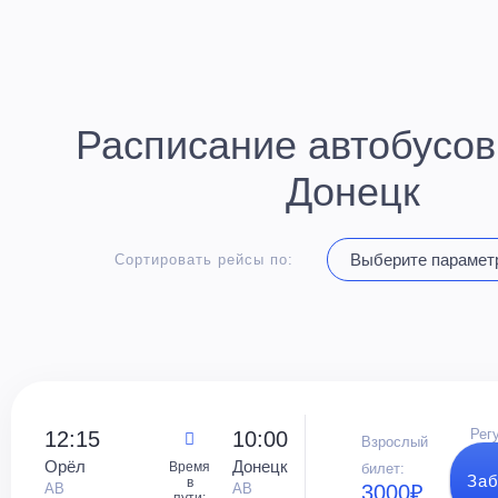
Расписание автобусов
Донецк
Сортировать рейсы по:
Рег
12:15
10:00
Взрослый
Орёл
Донецк
Время
билет:
Заб
в
АВ
АВ
3000₽