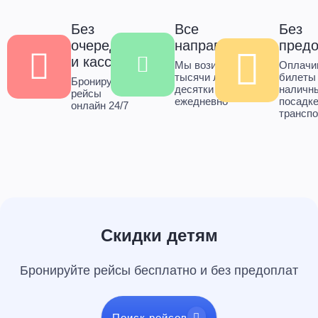
Без
Все
Без
очередей
направления
пред
и касс
Мы возим
Оплачи
тысячи людей в
билеты
Бронируйте
десятки городов
наличн
рейсы
ежедневно
посадке
онлайн 24/7
транспо
Скидки детям
Бронируйте рейсы бесплатно и без предоплат
Поиск рейсов