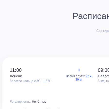
Расписан
Сортир
11:00
09:3
Донецк
Севас
Время в пути:
22 ч.
30 м.
Золотое кольцо АЗС "ШЕЛ"
5 км, м
Регулярность:
Нечётные