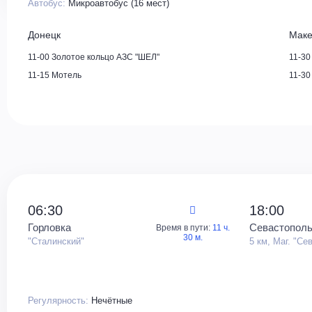
Автобус:
Микроавтобус (16 мест)
Донецк
Маке
11-00 Золотое кольцо АЗС "ШЕЛ"
11-30
11-15 Мотель
11-30
06:30
18:00
Горловка
Севастопол
Время в пути:
11 ч.
30 м.
"Сталинский"
5 км, Маг. "Се
Регулярность:
Нечётные