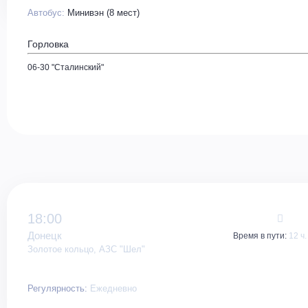
Автобус:
Минивэн (8 мест)
Горловка
06-30 "Сталинский"
18:00
Донецк
Время в пути:
12 ч.
Золотое кольцо, АЗС "Шел"
Регулярность:
Ежедневно