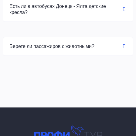
Есть ли в автобусах Донецк - Ялта детские
кресла?
Почему стоит выбрать
Берете ли пассажиров с животными?
наши пассажирские
перевозки по
направлению Донецк –
Ялта
Наши услуги созданы для тех, кто хочет быстро и удобно
добраться по маршруту Донецк – Ялта на комфортабельных
автобусах. Наш транспорт полностью готов к дальним
поездкам, имеет удобные сиденья, просторный салон, ТВ,
доступ в интернет, климат-контроль и не только. Для