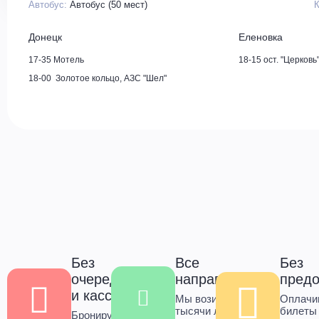
Автобус:
Автобус (50 мест)
Донецк
Еленовка
17-35 Мотель
18-15 ост. "Церковь
18-00 Золотое кольцо, АЗС "Шел"
Без
Все
Без
очередей
направления
пред
и касс
Мы возим
Оплачи
тысячи людей в
билеты
Бронируйте