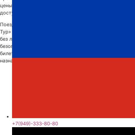
цены, чтобы поездка была не только комфортной, но и
доступной.
Поездка из Алушты в Перевальск на автобусе «Профи-
Тур» — это возможность насладиться путешествием
без лишних забот. Мы гарантируем комфорт,
безопасность и выгодные цены. Забронируйте свой
билет прямо сейчас и отправляйтесь в пункт
назначения без хлопот и лишних трат!
+7(949)-333-80-80