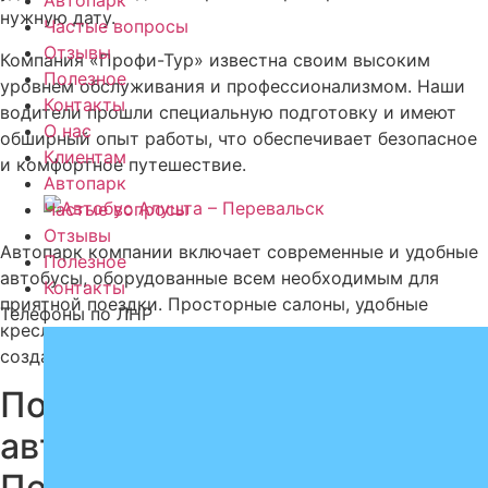
Автопарк
нужную дату.
Частые вопросы
Отзывы
Компания «Профи-Тур» известна своим высоким
Полезное
уровнем обслуживания и профессионализмом. Наши
Контакты
водители прошли специальную подготовку и имеют
О нас
обширный опыт работы, что обеспечивает безопасное
Клиентам
и комфортное путешествие.
Автопарк
Частые вопросы
Отзывы
Автопарк компании включает современные и удобные
Полезное
автобусы, оборудованные всем необходимым для
Контакты
приятной поездки. Просторные салоны, удобные
Телефоны по ЛНР
кресла и система кондиционирования воздуха
создают комфортную атмосферу во время пути.
Почему стоит поехать
автобусом из Алушты в
Перевальск?