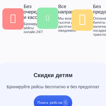
Без
Все
Без
очередей
направления
пред
и касс
Мы возим
Оплачи
тысячи людей в
билеты
Бронируйте
десятки городов
наличн
рейсы
ежедневно
посадке
онлайн 24/7
транспо
Скидки детям
Бронируйте рейсы бесплатно и без предоплат
Поиск рейсов