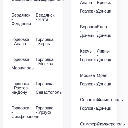
Анапа
Брянск
-
-
Горловка
Донецк
Бердянск
Бердянск
-
- Ялта
Феодосия
Воронеж
Елец
-
-
Донецк
Донецк
Горловка
Горловка
- Анапа
- Керчь
Керчь
Ливны
-
-
Горловка
Горловка
Горловка
Донецк
-
- Москва
Мариуполь
Москва
Орёл
-
-
Горловка
Горловка
Горловка
Донецк
- Ростов-
-
на-Дону
Севастополь
Севастополь
Севастополь
-
-
Горловка
Горловка
Горловка
Донецк
-
- Урзуф
Симферополь
Симферополь
Симферополь