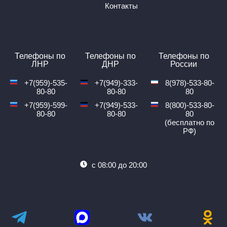
Транспорт, курсирующий по этому направлению:
Контакты
Автобус (50 мест)
Стоимость билета на автобус Антрацит — Грушевка от
4500₽.
Детский билет: от 50₽.
Стоимость багажа: 1 багаж — без оплаты, Доп. Багаж
Телефоны по
Телефоны по
Телефоны по
ЛНР
ДНР
России
— нет данных
Едем через КПП: Чонгар.
+7(959)-535-
+7(949)-333-
8(978)-533-80-
80-80
80-80
80
Почему выбирают
+7(959)-599-
+7(949)-533-
8(800)-533-80-
80-80
80-80
80
надежного перевозчика
(бесплатно по
РФ)
«Профи-Тур»
с 08:00 до 20:00
Регулярные рейсы.
Опыт работы по маршруту Антрацит — Грушевка на
протяжении нескольких лет.
Высокое качество услуг в сфере пассажирских
перевозок.