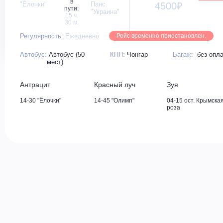
в
"Ёлочки"
Панс.
4500₽
пути:
"Украина"
15 ч.
30 м.
Регулярность:
Ежедневно
Рейс временно приостановлен.
Автобус:
Автобус (50
КПП:
Чонгар
Багаж:
без опл
мест)
Антрацит
Красный луч
Зуя
14-30 "Ёлочки"
14-45 "Олимп"
04-15 ост. Крымска
роза