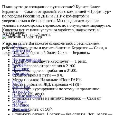
Планируете долгожданное путешествие? Купите билет
Бердянск — Саки и отправляйтесь с компанией «Профи-Тур»
по городам России из ДНР и ЛНР с комфортом и
уверенностью в безопасности. Мы предлагаем лучшие
условия пассажирских перевозок по популярным маршрутам.
Клиенты ценят наши услуги за удобство, надежность и
Читать далее
доступные цены на билеты.
У нас на сайте Вы можете ознакомиться с расписанием
О нас
рейсов, узнать цены и купить билет на Бердянск — Саки, а
Клиентам
также заказать обратный билет Саки — Бердянск.
Автопарк
Частые вопросы
На данном маршруте курсирует — 1 рейс.
Отзывы
Время первого отправления в 21:00.
Полезное
Время последнего прибытия в 21:00.
Контакты
Среднее время в пути — 9 ч.
Места посадок: На кольце «Пост ГАИ».
О нас
Места прибытия: ЖД, парковка «ПУД»
Клиентам
Транспорт, курсирующий по этому направлению:
Автопарк
Автобус (50 мест)
Частые вопросы
Стоимость билета на автобус Бердянск — Саки от
Отзывы
4000₽.
Полезное
Детский билет: от 50₽.
Контакты
Стоимость багажа: 1 багаж — без оплаты, Доп. Багаж —