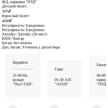
ЖД, парковка "ПУД"
Детский билет:
50%₽
Взрослый билет:
4000₽
Регулярность:
Ежедневно
Регулярность:
Ежедневно
Автобус:
Автобус (50 мест)
КПП:
Чонгар
Багаж:
без оплаты
Доп. багаж:
Уточнять у диспетчера
Бердянск
Евпат
Саки
21-00 На
06-00 
кольце
05-30 АЗС
парков
"Пост ГАИ"
"АТАН"
"ПУД"