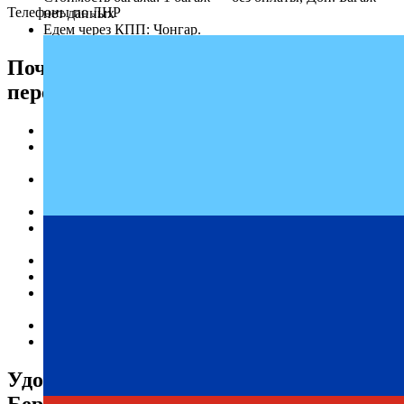
Телефоны по ЛНР
нет данных
Едем через КПП: Чонгар.
Почему выбирают надежного
перевозчика «Профи-Тур»
Регулярные рейсы.
Опыт работы по маршруту Бердянск — Саки на
протяжении нескольких лет.
Высокое качество услуг в сфере пассажирских
перевозок.
Доступные цены на билеты.
Гарантированная безопасность и ответственность за
каждого пассажира.
Комфортабельные условия на протяжении всей поездки.
Пунктуальность и соответствие графику.
Актуальное расписание автобусов доступно онлайн на
нашем сайте.
Индивидуальный подход к каждому клиенту.
Современный и технически исправный автопарк.
Удобное расписание автобусов
Бердянск — Саки