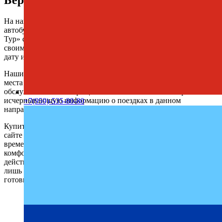
На нашем сайте всегда доступно актуальное расписание
автобусов Бердянск — Саки с автовокзала. Компания «Профи-
Тур» стабильно предоставляет услуги перевозок, обеспечивая
своим клиентам комфорт и надежность. Выберите удобную
дату и отправляйтесь в путь.
Наши регулярные рейсы позволяют легко найти свободные
места на любую дату. Пассажиры всегда довольны качеством
обслуживания и возвращаются к нам снова. Мы собрали всю
исчерпывающую информацию о поездках в данном
+7(959)-535-80-80
направлении, чтобы не осталось лишних вопросов.
Купить билет Бердянск — Саки можно по телефону или на
сайте онлайн с удобством и минимальными затратами
времени. Мы стремимся сделать каждую поездку максимально
комфортной, спокойной и безопасной. Как видите, с нами
действительно удобно и просто путешествовать. Осталось
лишь заполнить форму бронирования на сайте и начать
готовиться к поездке. Ваше удобство – наша главная цель.