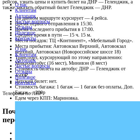
рейсов, узнать цены и купить билет на ДНР — Геленджик, а
О нас
также заказать обратный билет Геленджик — ДНР.
Клиентам
Автопарк
На данном маршруте курсирует — 4 рейса.
Частые вопросы
Время первого отправления в 15:30.
Отзывы
Время последнего прибытия в 17:00.
Полезное
Среднее время в пути — 15 ч. 15 м.
Контакты
Места посадок: ТЦ «Континент», «Мебельный Город».
Места прибытия: Автовокзал Верхний, Автовокзал
О нас
верхний, Автовокзал (Новороссийское шоссе 18)
Клиентам
Транспорт, курсирующий по этому направлению:
Автопарк
Микроавтобус (16 мест), Минивэн (8 мест)
Частые вопросы
Стоимость билета на автобус ДНР — Геленджик от
Отзывы
4500₽.
Полезное
Детский билет: нет.
Контакты
Стоимость багажа: 1 багаж — 1 багаж без оплаты, Доп.
Багаж — 200р
Телефоны по ЛНР
Едем через КПП: Мариновка.
Почему выбирают надежного
перевозчика «Профи-Тур»
Регулярные рейсы.
Опыт работы по маршруту ДНР — Геленджик на