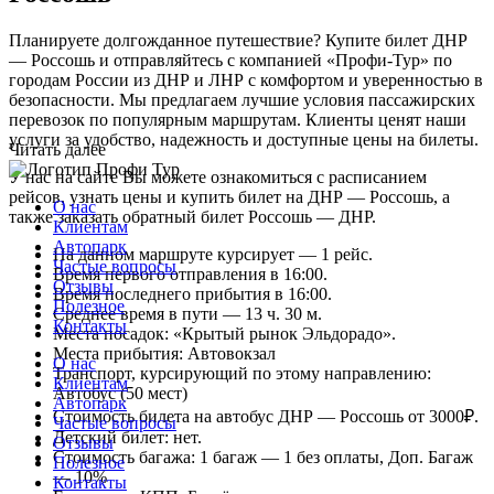
Планируете долгожданное путешествие? Купите билет ДНР
— Россошь и отправляйтесь с компанией «Профи-Тур» по
городам России из ДНР и ЛНР с комфортом и уверенностью в
безопасности. Мы предлагаем лучшие условия пассажирских
перевозок по популярным маршрутам. Клиенты ценят наши
услуги за удобство, надежность и доступные цены на билеты.
Читать далее
У нас на сайте Вы можете ознакомиться с расписанием
рейсов, узнать цены и купить билет на ДНР — Россошь, а
О нас
также заказать обратный билет Россошь — ДНР.
Клиентам
Автопарк
На данном маршруте курсирует — 1 рейс.
Частые вопросы
Время первого отправления в 16:00.
Отзывы
Время последнего прибытия в 16:00.
Полезное
Среднее время в пути — 13 ч. 30 м.
Контакты
Места посадок: «Крытый рынок Эльдорадо».
Места прибытия: Автовокзал
О нас
Транспорт, курсирующий по этому направлению:
Клиентам
Автобус (50 мест)
Автопарк
Стоимость билета на автобус ДНР — Россошь от 3000₽.
Частые вопросы
Детский билет: нет.
Отзывы
Стоимость багажа: 1 багаж — 1 без оплаты, Доп. Багаж
Полезное
— 10%
Контакты