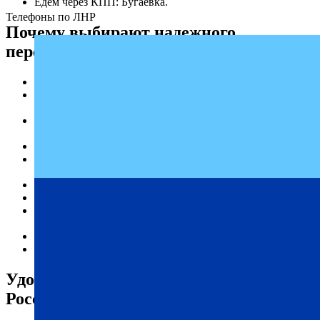
Едем через КПП: Бугаёвка.
Телефоны по ЛНР
Почему выбирают надежного
перевозчика «Профи-Тур»
Регулярные рейсы.
Опыт работы по маршруту ДНР — Россошь на
протяжении нескольких лет.
Высокое качество услуг в сфере пассажирских
перевозок.
Доступные цены на билеты.
Гарантированная безопасность и ответственность за
каждого пассажира.
Комфортабельные условия на протяжении всей поездки.
Пунктуальность и соответствие графику.
Актуальное расписание автобусов доступно онлайн на
нашем сайте.
Индивидуальный подход к каждому клиенту.
Современный и технически исправный автопарк.
Удобное расписание автобусов ДНР —
Россошь