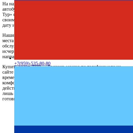
На нашем сайте всегда доступно актуальное расписание
автобусов ДНР — Россошь с автовокзала. Компания «Профи-
Тур» стабильно предоставляет услуги перевозок, обеспечивая
своим клиентам комфорт и надежность. Выберите удобную
дату и отправляйтесь в путь.
Наши регулярные рейсы позволяют легко найти свободные
места на любую дату. Пассажиры всегда довольны качеством
обслуживания и возвращаются к нам снова. Мы собрали всю
исчерпывающую информацию о поездках в данном
направлении, чтобы не осталось лишних вопросов.
+7(959)-535-80-80
Купить билет ДНР — Россошь можно по телефону или на
сайте онлайн с удобством и минимальными затратами
времени. Мы стремимся сделать каждую поездку максимально
комфортной, спокойной и безопасной. Как видите, с нами
действительно удобно и просто путешествовать. Осталось
лишь заполнить форму бронирования на сайте и начать
готовиться к поездке. Ваше удобство – наша главная цель.