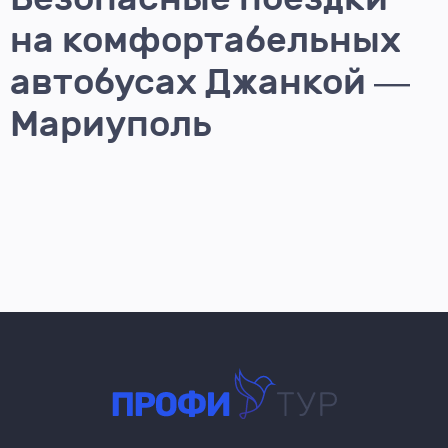
на комфортабельных
автобусах Джанкой —
Мариуполь
Планируете долгожданное путешествие? Купите билет
Джанкой — Мариуполь и отправляйтесь с компанией
«Профи-Тур» по городам России из ДНР и ЛНР с
комфортом и уверенностью в безопасности. Мы
предлагаем лучшие условия пассажирских перевозок по
популярным маршрутам. Клиенты ценят наши услуги за
удобство, надежность и доступные цены на билеты.
У нас на сайте Вы можете ознакомиться с расписанием
рейсов, узнать цены и купить билет на Джанкой —
Мариуполь, а также заказать обратный билет Мариуполь
— Джанкой.
На данном маршруте курсирует — 1 рейс.