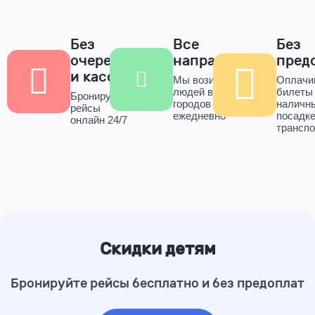
Без
Все
Без
очередей
направления
пред
и касс
Мы возим тысячи
Оплачи
людей в десятки
билеты
Бронируйте
городов
наличн
рейсы
ежедневно
посадке
онлайн 24/7
транспо
Скидки детям
Бронируйте рейсы бесплатно и без предоплат