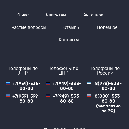
Время первого отправления в 21:40.
Время последнего прибытия в 21:40.
Среднее время в пути — 7 ч. 35 м.
О нас
Клиентам
Автопарк
Места посадок: Гостиница «Артек».
Места прибытия: «Брусничка»
Частые вопросы
Отзывы
Полезное
Транспорт, курсирующий по этому направлению:
Автобус (50 мест)
Контакты
Стоимость билета на автобус Джанкой —
Мариуполь от 3000₽.
Детский билет: от 50₽.
Стоимость багажа: 1 багаж — без оплаты, Доп. Багаж
— нет данных
Телефоны по
Телефоны по
Телефоны по
Едем через КПП: Чонгар.
ЛНР
ДНР
России
+7(959)-535-
+7(949)-333-
8(978)-533-
Почему выбирают
80-80
80-80
80-80
+7(959)-599-
+7(949)-533-
8(800)-533-
надежного
80-80
80-80
80-80
(бесплатно
перевозчика «Профи-
по РФ)
Тур»