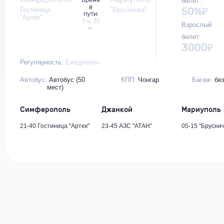
Время
билет:
в
50%₽
Гостиница
"Брусничка"
пути:
"Артек"
7 ч. 35
Взрослый
м.
билет:
3000₽
Регулярность:
Ежедневно
Автобус:
Автобус (50
КПП:
Чонгар
Багаж:
без
мест)
Симферополь
Джанкой
Мариуполь
21-40 Гостиница "Артек"
23-45 АЗС "АТАН"
05-15 "Бруснич