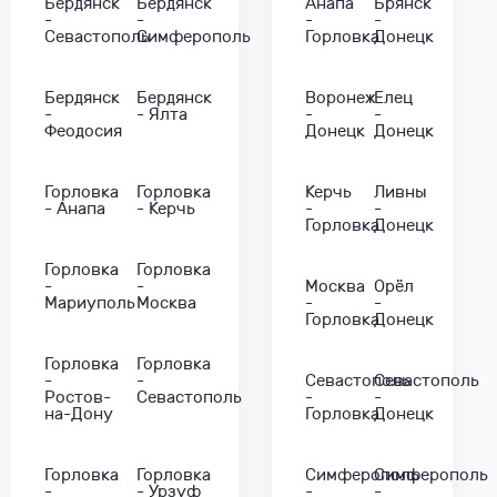
Бердянск
Бердянск
Анапа
Брянск
-
-
-
-
Севастополь
Симферополь
Горловка
Донецк
Бердянск
Бердянск
Воронеж
Елец
-
- Ялта
-
-
Феодосия
Донецк
Донецк
Горловка
Горловка
Керчь
Ливны
- Анапа
- Керчь
-
-
Горловка
Донецк
Горловка
Горловка
-
-
Москва
Орёл
Мариуполь
Москва
-
-
Горловка
Донецк
Горловка
Горловка
-
-
Севастополь
Севастополь
Ростов-
Севастополь
-
-
на-Дону
Горловка
Донецк
Горловка
Горловка
Симферополь
Симферополь
-
- Урзуф
-
-