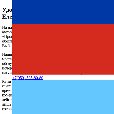
Удобное расписание автобусов
Еленовка — Алушта
На нашем сайте всегда доступно актуальное расписание
автобусов Еленовка — Алушта с автовокзала. Компания
«Профи-Тур» стабильно предоставляет услуги перевозок,
обеспечивая своим клиентам комфорт и надежность.
Выберите удобную дату и отправляйтесь в путь.
Наши регулярные рейсы позволяют легко найти свободные
места на любую дату. Пассажиры всегда довольны качеством
обслуживания и возвращаются к нам снова. Мы собрали всю
исчерпывающую информацию о поездках в данном
направлении, чтобы не осталось лишних вопросов.
+7(959)-535-80-80
Купить билет Еленовка — Алушта можно по телефону или на
сайте онлайн с удобством и минимальными затратами
времени. Мы стремимся сделать каждую поездку максимально
комфортной, спокойной и безопасной. Как видите, с нами
действительно удобно и просто путешествовать. Осталось
лишь заполнить форму бронирования на сайте и начать
готовиться к поездке. Ваше удобство – наша главная цель.