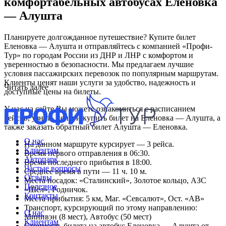
комфортабельных автобусах Еленовка
— Алушта
Планируете долгожданное путешествие? Купите билет
Еленовка — Алушта и отправляйтесь с компанией «Профи-
Тур» по городам России из ДНР и ЛНР с комфортом и
уверенностью в безопасности. Мы предлагаем лучшие
условия пассажирских перевозок по популярным маршрутам.
Клиенты ценят наши услуги за удобство, надежность и
Читать далее
доступные цены на билеты.
У нас на сайте Вы можете ознакомиться с расписанием
рейсов, узнать цены и купить билет на Еленовка — Алушта, а
также заказать обратный билет Алушта — Еленовка.
О нас
На данном маршруте курсирует — 3 рейса.
Клиентам
Время первого отправления в 06:30.
Автопарк
Время последнего прибытия в 18:00.
Частые вопросы
Среднее время в пути — 11 ч. 10 м.
Отзывы
Места посадок: «Сталинский», Золотое кольцо, АЗС
Полезное
«Шел», Родничок.
Контакты
Места прибытия: 5 км, Маг. «Севсалют», Ост. «АВ»
Транспорт, курсирующий по этому направлению:
О нас
Минивэн (8 мест), Автобус (50 мест)
Клиентам
Стоимость билета на автобус Еленовка — Алушта от