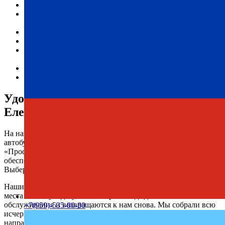
Доступные цены на билеты.
Гарантированная безопасность и ответственность за
каждого пассажира.
Комфортабельные условия на протяжении всей поездки.
Пунктуальность и соответствие графику.
Актуальное расписание автобусов доступно онлайн на
нашем сайте.
Индивидуальный подход к каждому клиенту.
Современный и технически исправный автопарк.
Удобное расписание автобусов
Еленовка — Никита
На нашем сайте всегда доступно актуальное расписание
автобусов Еленовка — Никита с автовокзала. Компания
«Профи-Тур» стабильно предоставляет услуги перевозок,
обеспечивая своим клиентам комфорт и надежность.
Выберите удобную дату и отправляйтесь в путь.
Наши регулярные рейсы позволяют легко найти свободные
места на любую дату. Пассажиры всегда довольны качеством
обслуживания и возвращаются к нам снова. Мы собрали всю
+7(959)-535-80-80
исчерпывающую информацию о поездках в данном
направлении, чтобы не осталось лишних вопросов.