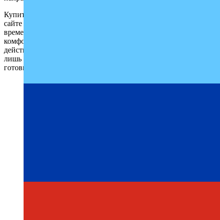
Купить билет Еленовка — Никита можно по телефону или на
сайте онлайн с удобством и минимальными затратами
времени. Мы стремимся сделать каждую поездку максимально
комфортной, спокойной и безопасной. Как видите, с нами
действительно удобно и просто путешествовать. Осталось
лишь заполнить форму бронирования на сайте и начать
готовиться к поездке. Ваше удобство – наша главная цель.