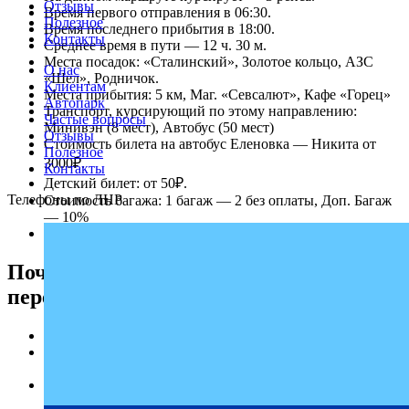
Отзывы
Время первого отправления в 06:30.
Полезное
Время последнего прибытия в 18:00.
Контакты
Среднее время в пути — 12 ч. 30 м.
Места посадок: «Сталинский», Золотое кольцо, АЗС
О нас
«Шел», Родничок.
Клиентам
Места прибытия: 5 км, Маг. «Севсалют», Кафе «Горец»
Автопарк
Транспорт, курсирующий по этому направлению:
Частые вопросы
Минивэн (8 мест), Автобус (50 мест)
Отзывы
Стоимость билета на автобус Еленовка — Никита от
Полезное
3000₽.
Контакты
Детский билет: от 50₽.
Телефоны по ЛНР
Стоимость багажа: 1 багаж — 2 без оплаты, Доп. Багаж
— 10%
Едем через КПП: Чонгар.
Почему выбирают надежного
перевозчика «Профи-Тур»
Регулярные рейсы.
Опыт работы по маршруту Еленовка — Никита на
протяжении нескольких лет.
Высокое качество услуг в сфере пассажирских
перевозок.