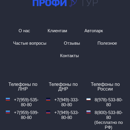
Енакиево.
На данном маршруте курсирует — 2 рейса.
Время первого отправления в 07:30.
Время последнего прибытия в 16:00.
Среднее время в пути — 11 ч. 15 м.
О нас
Клиентам
Автопарк
Места посадок: Золотое кольцо, АЗС «Шел», «Крытый
рынок Эльдорадо».
Частые вопросы
Отзывы
Полезное
Места прибытия: Фрегат, Автовокзал
Транспорт, курсирующий по этому направлению:
Контакты
Автобус (50 мест), Микроавтобус (16 мест)
Стоимость билета на автобус Енакиево — Белгород от
3000₽.
Детский билет: нет.
Стоимость багажа: 1 багаж — 10%, Доп. Багаж — нет
Телефоны по
Телефоны по
Телефоны по
данных
ЛНР
ДНР
России
Едем через КПП: Бугаёвка.
+7(959)-535-
+7(949)-333-
8(978)-533-80-
80-80
80-80
80
Почему выбирают
+7(959)-599-
+7(949)-533-
8(800)-533-80-
80-80
80-80
80
надежного перевозчика
(бесплатно по
РФ)