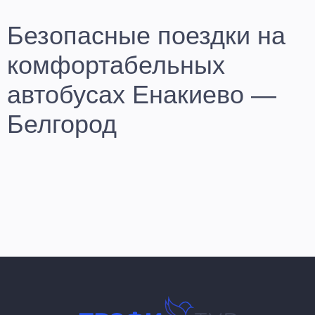
Безопасные поездки на
комфортабельных
автобусах Енакиево —
Белгород
Планируете долгожданное путешествие? Купите билет
Енакиево — Белгород и отправляйтесь с компанией «Профи-
Тур» по городам России из ДНР и ЛНР с комфортом и
уверенностью в безопасности. Мы предлагаем лучшие
условия пассажирских перевозок по популярным
маршрутам. Клиенты ценят наши услуги за удобство,
надежность и доступные цены на билеты.
У нас на сайте Вы можете ознакомиться с расписанием
рейсов, узнать цены и купить билет на Енакиево —
Белгород, а также заказать обратный билет Белгород —