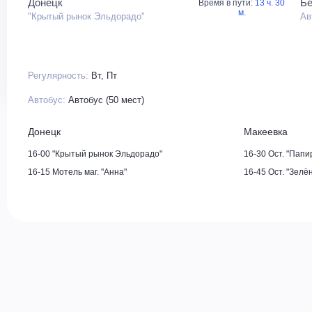
Донецк
Бе
Время в пути:
13 ч. 30
м.
"Крытый рынок Эльдорадо"
Ав
Регулярность:
Вт, Пт
Автобус:
Автобус (50 мест)
Донецк
Макеевка
16-00 "Крытый рынок Эльдорадо"
16-30 Ост. "Папи
16-15 Мотель маг. "Анна"
16-45 Ост. "Зелё