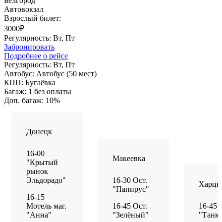
Белгород
Автовокзал
Взрослый билет:
3000₽
Регулярность:
Вт, Пт
Забронировать
Подробнее о рейсе
Регулярность:
Вт, Пт
Автобус:
Автобус (50 мест)
КПП:
Бугаёвка
Багаж:
1 без оплаты
Доп. багаж:
10%
Донецк
16-00
Макеевка
"Крытый
рынок
Эльдорадо"
16-30 Ост.
Харцы
"Папирус"
16-15
Мотель маг.
16-45 Ост.
16-45 
"Анна"
"Зелёный"
"Танк