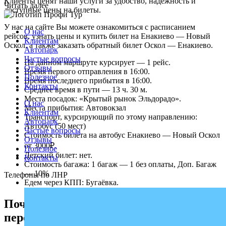
Клиенты ценят наши услуги за удобство, надежность и
Читать далее
доступные цены на билеты.
У нас на сайте Вы можете ознакомиться с расписанием
О нас
рейсов, узнать цены и купить билет на Енакиево — Новый
Клиентам
Оскол, а также заказать обратный билет Оскол — Енакиево.
Автопарк
Частые вопросы
На данном маршруте курсирует — 1 рейс.
Отзывы
Время первого отправления в 16:00.
Полезное
Время последнего прибытия в 16:00.
Контакты
Среднее время в пути — 13 ч. 30 м.
Места посадок: «Крытый рынок Эльдорадо».
О нас
Места прибытия: Автовокзал
Клиентам
Транспорт, курсирующий по этому направлению:
Автопарк
Автобус (50 мест)
Частые вопросы
Стоимость билета на автобус Енакиево — Новый Оскол
Отзывы
от 3000₽.
Полезное
Детский билет: нет.
Контакты
Стоимость багажа: 1 багаж — 1 без оплаты, Доп. Багаж
— 10%
Телефоны по ЛНР
Едем через КПП: Бугаёвка.
Почему выбирают надежного
перевозчика «Профи-Тур»