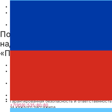
от 4000₽.
Детский билет: от 50₽.
Стоимость багажа: 1 багаж — 2 без оплаты, Доп.
Багаж — 10%
Едем через КПП: Должанская, Чонгар.
Почему выбирают
надежного перевозчика
«Профи-Тур»
Регулярные рейсы.
Опыт работы по маршруту Евпатория — ДНР на
протяжении нескольких лет.
Высокое качество услуг в сфере пассажирских
перевозок.
Доступные цены на билеты.
Гарантированная безопасность и ответственность
+7(959)-535-80-80
за каждого пассажира.