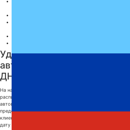
Комфортабельные условия на протяжении всей
поездки.
Пунктуальность и соответствие графику.
Актуальное расписание автобусов доступно
онлайн на нашем сайте.
Индивидуальный подход к каждому клиенту.
Современный и технически исправный автопарк.
Удобное расписание
автобусов Евпатория —
ДНР
На нашем сайте всегда доступно актуальное
расписание автобусов Евпатория — ДНР с
автовокзала. Компания «Профи-Тур» стабильно
предоставляет услуги перевозок, обеспечивая своим
клиентам комфорт и надежность. Выберите удобную
дату и отправляйтесь в путь.