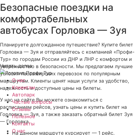
Безопасные поездки на
комфортабельных
автобусах Горловка — Зуя
Планируете долгожданное путешествие? Купите билет
Горловка — Зуя и отправляйтесь с компанией «Профи-
Тур» по городам России из ДНР и ЛНР с комфортом и
Читать далее
уверенностью в безопасности. Мы предлагаем лучшие
условия пассажирских перевозок по популярным
О нас
маршрутам. Клиенты ценят наши услуги за удобство,
Клиентам
надежность и доступные цены на билеты.
Автопарк
У нас на сайте Вы можете ознакомиться с
Частые вопросы
расписанием рейсов, узнать цены и купить билет на
Отзывы
Горловка — Зуя, а также заказать обратный билет Зуя
Полезное
— Горловка.
Контакты
О нас
На данном маршруте курсирует — 1 рейс.