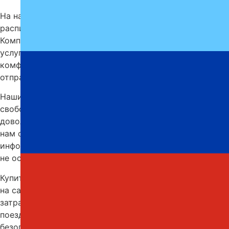
На нашем сайте всегда доступно актуальное
расписание автобусов Горловка — Зуя с автовокзала.
Компания «Профи-Тур» стабильно предоставляет
услуги перевозок, обеспечивая своим клиентам
комфорт и надежность. Выберите удобную дату и
отправляйтесь в путь.
Наши регулярные рейсы позволяют легко найти
свободные места на любую дату. Пассажиры всегда
довольны качеством обслуживания и возвращаются к
нам снова. Мы собрали всю исчерпывающую
информацию о поездках в данном направлении, чтобы
не осталось лишних вопросов.
Купить билет Горловка — Зуя можно по телефону или
на сайте онлайн с удобством и минимальными
затратами времени. Мы стремимся сделать каждую
поездку максимально комфортной, спокойной и
безопасной. Как видите, с нами действительно удобно