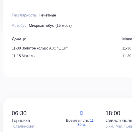
Регулярность:
Нечётные
Автобус:
Микроавтобус (16 мест)
Донецк
Маке
11-00 Золотое кольцо АЗС "ШЕЛ"
11-30
11-15 Мотель
11-30
06:30
18:00
Горловка
Севастопол
Время в пути:
11 ч.
30 м.
"Сталинский"
5 км, Маг. "Се