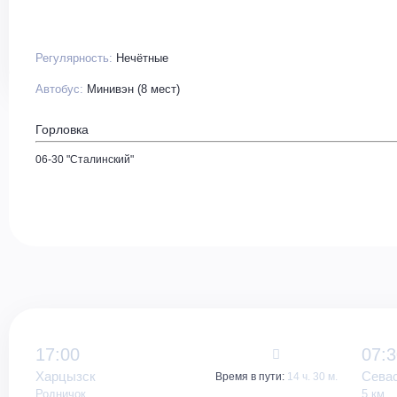
Регулярность:
Нечётные
Автобус:
Минивэн (8 мест)
Горловка
06-30 "Сталинский"
17:00
07:3
Харцызск
Сева
Время в пути:
14 ч. 30 м.
Родничок
5 км.