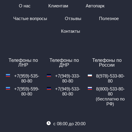
Время последнего прибытия в 17:00.
О нас
Клиентам
Автопарк
Среднее время в пути — 15 ч. 30 м.
Места посадок: «Сталинский», Золотое кольцо АЗС
Частые вопросы
Отзывы
Полезное
«ШЕЛ», Родничок.
Места прибытия: 5 км, Маг. «Севсалют», 5 км, маг.
«Севсалют», 5 км.
Контакты
Транспорт, курсирующий по этому направлению:
Минивэн (8 мест), Микроавтобус (16 мест), Автобус (50
мест)
Стоимость билета на автобус Харцызск — Алупка от
3000₽.
Телефоны по
Телефоны по
Телефоны по
ЛНР
ДНР
России
Детский билет: от 50₽.
Стоимость багажа: 1 багаж — 2 без оплаты, Доп. Багаж
+7(959)-535-
+7(949)-333-
8(978)-533-80-
— 10%
80-80
80-80
80
Едем через КПП: Чонгар, Должанская.
+7(959)-599-
+7(949)-533-
8(800)-533-80-
80-80
80-80
80
Почему выбирают
(бесплатно по
РФ)
надежного перевозчика
«Профи-Тур»
с 08:00 до 20:00