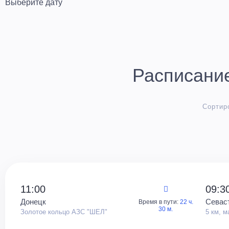
Расписание
Сортир
11:00
09:3
Донецк
Севас
Время в пути:
22 ч.
30 м.
Золотое кольцо АЗС "ШЕЛ"
5 км, м