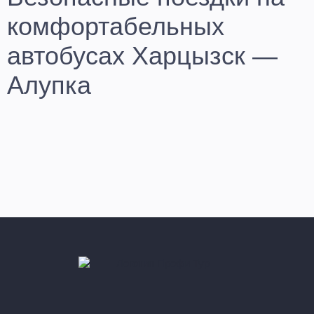
комфортабельных
автобусах Харцызск —
Алупка
Планируете долгожданное путешествие? Купите билет
Харцызск — Алупка и отправляйтесь с компанией «Профи-
Тур» по городам России из ДНР и ЛНР с комфортом и
уверенностью в безопасности. Мы предлагаем лучшие
условия пассажирских перевозок по популярным
маршрутам. Клиенты ценят наши услуги за удобство,
надежность и доступные цены на билеты.
У нас на сайте Вы можете ознакомиться с расписанием
рейсов, узнать цены и купить билет на Харцызск — Алупка,
а также заказать обратный билет Алупка — Харцызск.
На данном маршруте курсирует — 3 рейса.
Время первого отправления в 06:30.