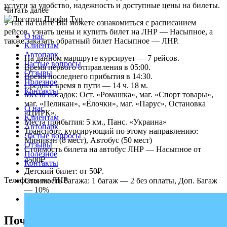
услуги за удобство, надежность и доступные цены на билеты.
Читать далее
У нас на сайте Вы можете ознакомиться с расписанием
рейсов, узнать цены и купить билет на ЛНР — Насыпное, а
О нас
также заказать обратный билет Насыпное — ЛНР.
Клиентам
Автопарк
На данном маршруте курсирует — 7 рейсов.
Частые вопросы
Время первого отправления в 05:00.
Отзывы
Время последнего прибытия в 14:30.
Полезное
Среднее время в пути — 14 ч. 18 м.
Контакты
Места посадок: Ост. «Ромашка», маг. «Спорт товары»,
маг. «Пеликан», «Ёлочки», маг. «Парус», Остановка
О нас
«ЦИРК».
Клиентам
Места прибытия: 5 км., Панс. «Украина»
Автопарк
Транспорт, курсирующий по этому направлению:
Частые вопросы
Минивэн (8 мест), Автобус (50 мест)
Отзывы
Стоимость билета на автобус ЛНР — Насыпное от
Полезное
4500₽.
Контакты
Детский билет: от 50₽.
Телефоны по ЛНР
Стоимость багажа: 1 багаж — 2 без оплаты, Доп. Багаж
— 10%
Едем через КПП: Чонгар.
Почему выбирают надежного