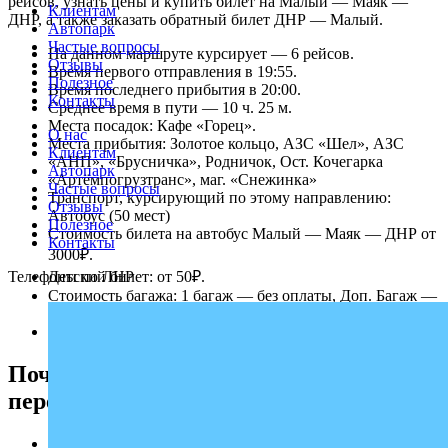
рейсов, узнать цены и купить билет на Малый — Маяк —
Клиентам
ДНР, а также заказать обратный билет ДНР — Малый.
Автопарк
Частые вопросы
На данном маршруте курсирует — 6 рейсов.
Отзывы
Время первого отправления в 19:55.
Полезное
Время последнего прибытия в 20:00.
Контакты
Среднее время в пути — 10 ч. 25 м.
Места посадок: Кафе «Горец».
О нас
Места прибытия: Золотое кольцо, АЗС «Шел», АЗС
Клиентам
«АНП», «Брусничка», Родничок, Ост. Кочегарка
Автопарк
«Артёмпогрузтранс», маг. «Снежинка»
Частые вопросы
Транспорт, курсирующий по этому направлению:
Отзывы
Автобус (50 мест)
Полезное
Стоимость билета на автобус Малый — Маяк — ДНР от
Контакты
3000₽.
Детский билет: от 50₽.
Телефоны по ЛНР
Стоимость багажа: 1 багаж — без оплаты, Доп. Багаж —
нет данных
Едем через КПП: Чонгар.
Почему выбирают надежного
перевозчика «Профи-Тур»
Регулярные рейсы.