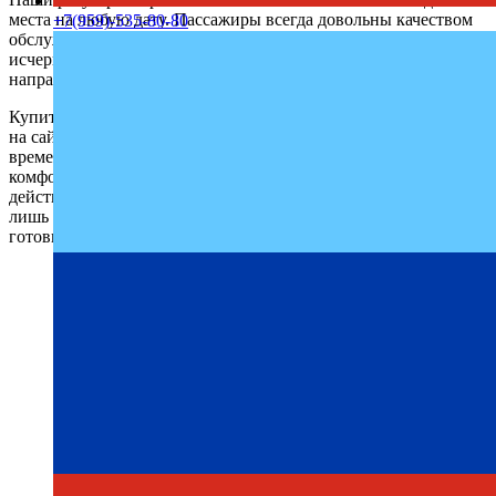
места на любую дату. Пассажиры всегда довольны качеством
+7(959)-535-80-80
обслуживания и возвращаются к нам снова. Мы собрали всю
исчерпывающую информацию о поездках в данном
направлении, чтобы не осталось лишних вопросов.
Купить билет Малый — Маяк — ДНР можно по телефону или
на сайте онлайн с удобством и минимальными затратами
времени. Мы стремимся сделать каждую поездку максимально
комфортной, спокойной и безопасной. Как видите, с нами
действительно удобно и просто путешествовать. Осталось
лишь заполнить форму бронирования на сайте и начать
готовиться к поездке. Ваше удобство – наша главная цель.