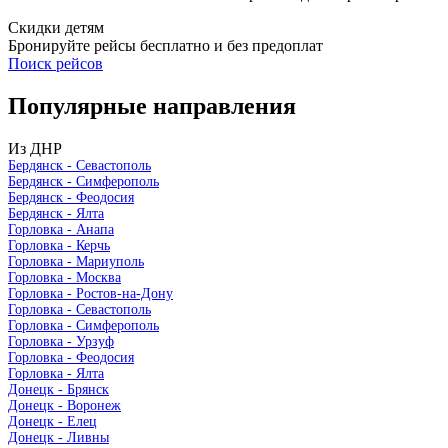
Скидки детям
Бронируйте рейсы бесплатно и без предоплат
Поиск рейсов
Популярные
направления
Из ДНР
Бердянск - Севастополь
Бердянск - Симферополь
Бердянск - Феодосия
Бердянск - Ялта
Горловка - Анапа
Горловка - Керчь
Горловка - Мариуполь
Горловка - Москва
Горловка - Ростов-на-Дону
Горловка - Севастополь
Горловка - Симферополь
Горловка - Урзуф
Горловка - Феодосия
Горловка - Ялта
Донецк - Брянск
Донецк - Воронеж
Донецк - Елец
Донецк - Ливны