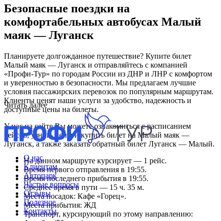
Безопасные поездки на
комфортабельных автобусах Малый
маяк — Луганск
Планируете долгожданное путешествие? Купите билет
Малый маяк — Луганск и отправляйтесь с компанией
«Профи-Тур» по городам России из ДНР и ЛНР с комфортом
и уверенностью в безопасности. Мы предлагаем лучшие
условия пассажирских перевозок по популярным маршрутам.
Клиенты ценят наши услуги за удобство, надежность и
Читать далее
доступные цены на билеты.
У нас на сайте Вы можете ознакомиться с расписанием
рейсов, узнать цены и купить билет на Малый маяк —
Луганск, а также заказать обратный билет Луганск — Малый.
О нас
На данном маршруте курсирует — 1 рейс.
Клиентам
Время первого отправления в 19:55.
Автопарк
Время последнего прибытия в 19:55.
Частые вопросы
Среднее время в пути — 15 ч. 35 м.
Отзывы
Места посадок: Кафе «Горец».
Полезное
Места прибытия: ЖД
Контакты
Транспорт, курсирующий по этому направлению: