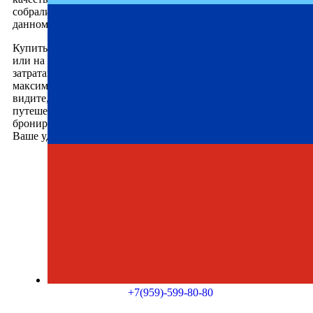
собрали всю исчерпывающую информацию о поездках в
данном направлении, чтобы не осталось лишних вопросов.
Купить билет Новая Усмань — ДНР можно по телефону
или на сайте онлайн с удобством и минимальными
затратами времени. Мы стремимся сделать каждую поездку
максимально комфортной, спокойной и безопасной. Как
видите, с нами действительно удобно и просто
путешествовать. Осталось лишь заполнить форму
бронирования на сайте и начать готовиться к поездке.
Ваше удобство – наша главная цель.
+7(959)-599-80-80