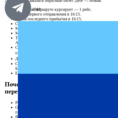
ДНР, а также заказать обратный билет ДНР — Новая.
На данном маршруте курсирует — 1 рейс.
Телефоны по ЛНР
Время первого отправления в 16:15.
Время последнего прибытия в 16:15.
Среднее время в пути — 14 ч. 15 м.
Места посадок: АВ «Центральный».
Места прибытия: АВ «Южный»
Транспорт, курсирующий по этому направлению:
Автобус (50 мест)
Стоимость билета на автобус Новая Усмань — ДНР
от 3000₽.
Детский билет: от 25₽.
Стоимость багажа: 1 багаж — 1 без оплаты, Доп.
Багаж — 10%
Едем через КПП: Мариновка.
Почему выбирают надежного
перевозчика «Профи-Тур»
Регулярные рейсы.
Опыт работы по маршруту Новая Усмань — ДНР на
протяжении нескольких лет.
Высокое качество услуг в сфере пассажирских