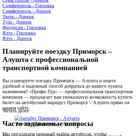
Севастополь - Донецк
Симферополь - Горловка
Симферополь - Донецк
Тверь - Донецк
Тула - Донецк
Феодосия - Горловка
Ялта - Горловка
Ялта - Донецк
Планируйте поездку Приморск –
Алушта с профессиональной
транспортной компанией
Вы планируете поездку Приморск — Алушта и ищете
удобный и надежный способ добраться до вашего пункта
назначения? «Профи-Тур» — профессиональная транспортная
компания — предлагает вам уникальную возможность купить
билет на автобусный маршрут Приморск – Алушта прямо на
нашем сайте.
Читать далее
Часто задаваемые вопросы
Автобус Приморск — Алушта
Мы предлагаем широкий выбор автобусов, чтобы