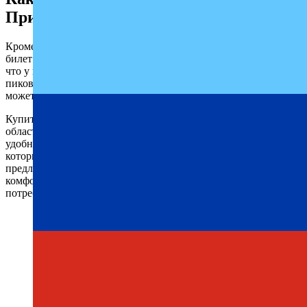
Приморск – Алушта на нужную дату
Кроме того, на сайте «Профи-Тур» вы сможете забронировать
билет Приморск – Алушта заранее, чтобы быть уверенными,
что у вас будет место в автобусе. Это особенно важно во время
пикового сезона или в выходные дни, когда спрос на автобусы
может быть высоким.
Купить билет на автобус из города Приморска Запорожской
области в Алушту на сайте «Профи-Тур» — это быстро,
удобно и безопасно. Вы сможете выбрать класс автобуса,
который соответствует вашим предпочтениям и бюджету. Мы
предлагаем различные классы автобусов, от экономичных до
комфортабельных, чтобы удовлетворить все ваши
потребности.