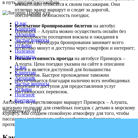
в путь другим пассажирам.
внимательно относятся к своим пассажирам. Они
отлично знают маршрут и следят за дорогой,
обеспечивая безопасность поездки;
О нас
Бесплатное бронирование билетов
на автобус
Клиентам
Приморск – Алушта можно осуществить онлайн без
Автопарк
необходимости посещения вокзала и ожидания в
Частые вопросы
очередях. Процедура бронирования занимает всего
Отзывы
несколько минут и доступна через смартфон и интернет;
Полезное
Контакты
Низкая стоимость проезда
на автобусе Приморск –
Алушта. Цена поездки указана на сайте в описании
О нас
рейса и является доступной для большинства
Клиентам
пассажиров. Быстрое прохождение таможни
Автопарк
обеспечивается благодаря наличию всех необходимых
Частые вопросы
лицензий и доступов для предоставления услуг
Отзывы
пассажирских перевозок.
Полезное
Контакты
Автобусы, осуществляющие маршрут Приморск – Алушта,
идеально подходят для семейных поездок с детьми к морскому
Телефоны по ЛНР
курорту. Мы создаем спокойную атмосферу для того, чтобы
пассажиры чувствовали себя комфортно и безопасно на
протяжении всей поездки.
Как забронировать билет на автобус