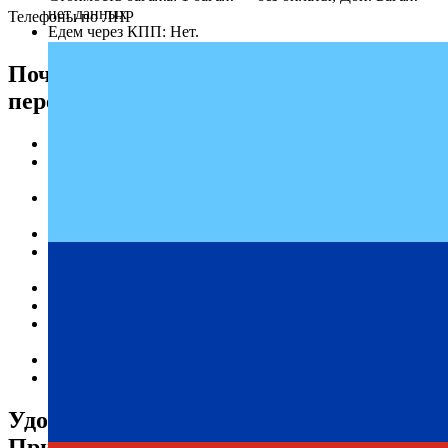
нет данных
Телефоны по ЛНР
Едем через КПП: Нет.
Почему выбирают надежного
перевозчика «Профи-Тур»
Регулярные рейсы.
Опыт работы по маршруту Приморск — Бугас на
протяжении нескольких лет.
Высокое качество услуг в сфере пассажирских
перевозок.
Доступные цены на билеты.
Гарантированная безопасность и ответственность за
каждого пассажира.
Комфортабельные условия на протяжении всей поездки.
Пунктуальность и соответствие графику.
Актуальное расписание автобусов доступно онлайн на
нашем сайте.
Индивидуальный подход к каждому клиенту.
Современный и технически исправный автопарк.
Удобное расписание автобусов
Приморск — Бугас