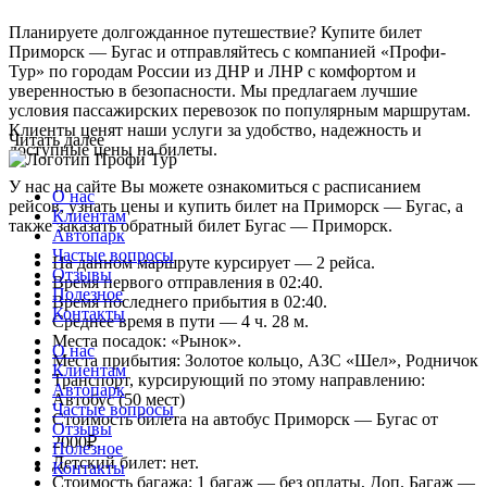
Планируете долгожданное путешествие? Купите билет
Приморск — Бугас и отправляйтесь с компанией «Профи-
Тур» по городам России из ДНР и ЛНР с комфортом и
уверенностью в безопасности. Мы предлагаем лучшие
условия пассажирских перевозок по популярным маршрутам.
Клиенты ценят наши услуги за удобство, надежность и
Читать далее
доступные цены на билеты.
У нас на сайте Вы можете ознакомиться с расписанием
О нас
рейсов, узнать цены и купить билет на Приморск — Бугас, а
Клиентам
также заказать обратный билет Бугас — Приморск.
Автопарк
Частые вопросы
На данном маршруте курсирует — 2 рейса.
Отзывы
Время первого отправления в 02:40.
Полезное
Время последнего прибытия в 02:40.
Контакты
Среднее время в пути — 4 ч. 28 м.
Места посадок: «Рынок».
О нас
Места прибытия: Золотое кольцо, АЗС «Шел», Родничок
Клиентам
Транспорт, курсирующий по этому направлению:
Автопарк
Автобус (50 мест)
Частые вопросы
Стоимость билета на автобус Приморск — Бугас от
Отзывы
2000₽.
Полезное
Детский билет: нет.
Контакты
Стоимость багажа: 1 багаж — без оплаты, Доп. Багаж —