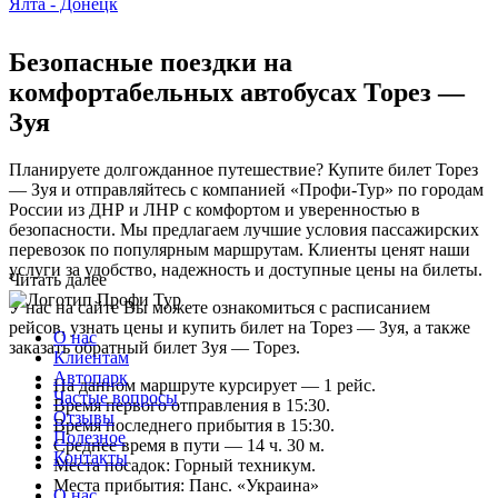
Ялта - Донецк
Безопасные поездки на
комфортабельных автобусах Торез —
Зуя
Планируете долгожданное путешествие? Купите билет Торез
— Зуя и отправляйтесь с компанией «Профи-Тур» по городам
России из ДНР и ЛНР с комфортом и уверенностью в
безопасности. Мы предлагаем лучшие условия пассажирских
перевозок по популярным маршрутам. Клиенты ценят наши
услуги за удобство, надежность и доступные цены на билеты.
Читать далее
У нас на сайте Вы можете ознакомиться с расписанием
рейсов, узнать цены и купить билет на Торез — Зуя, а также
О нас
заказать обратный билет Зуя — Торез.
Клиентам
Автопарк
На данном маршруте курсирует — 1 рейс.
Частые вопросы
Время первого отправления в 15:30.
Отзывы
Время последнего прибытия в 15:30.
Полезное
Среднее время в пути — 14 ч. 30 м.
Контакты
Места посадок: Горный техникум.
Места прибытия: Панс. «Украина»
О нас