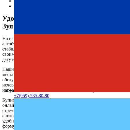
Индивидуальный подход к каждому клиенту.
Современный и технически исправный автопарк.
Удобное расписание автобусов Торез —
Зуя
На нашем сайте всегда доступно актуальное расписание
автобусов Торез — Зуя с автовокзала. Компания «Профи-Тур»
стабильно предоставляет услуги перевозок, обеспечивая
своим клиентам комфорт и надежность. Выберите удобную
дату и отправляйтесь в путь.
Наши регулярные рейсы позволяют легко найти свободные
места на любую дату. Пассажиры всегда довольны качеством
обслуживания и возвращаются к нам снова. Мы собрали всю
исчерпывающую информацию о поездках в данном
направлении, чтобы не осталось лишних вопросов.
+7(959)-535-80-80
Купить билет Торез — Зуя можно по телефону или на сайте
онлайн с удобством и минимальными затратами времени. Мы
стремимся сделать каждую поездку максимально комфортной,
спокойной и безопасной. Как видите, с нами действительно
удобно и просто путешествовать. Осталось лишь заполнить
форму бронирования на сайте и начать готовиться к поездке.