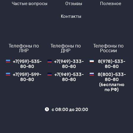
Частые вопросы
Отзывы
Полезное
Места посадок: ост. «Ромашка».
Места прибытия: «Брусничка»
Транспорт, курсирующий по этому направлению:
Контакты
Микроавтобус (16 мест), Минивэн (8 мест)
Стоимость билета на автобус Зоринск — Мангуш от
2000₽.
Детский билет: нет.
Телефоны по
Телефоны по
Телефоны по
Стоимость багажа: 1 багаж — 1 без оплаты, Доп.
ЛНР
ДНР
России
Багаж — 10%
Едем через КПП: Нет.
+7(959)-535-
+7(949)-333-
8(978)-533-
80-80
80-80
80-80
Почему выбирают
+7(959)-599-
+7(949)-533-
8(800)-533-
80-80
80-80
80-80
надежного
(бесплатно
по РФ)
перевозчика «Профи-
Тур»
с 08:00 до 20:00
Регулярные рейсы.